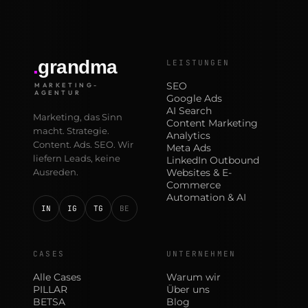
.
grandma
LEISTUNGEN
SEO
MARKETING-
AGENTUR
Google Ads
AI Search
Marketing, das Sinn
Content Marketing
macht. Strategie.
Analytics
Content. Ads. SEO. Wir
Meta Ads
liefern Leads, keine
LinkedIn Outbound
Ausreden.
Websites & E-
Commerce
Automation & AI
IN
IG
TG
BE
CASES
UNTERNEHMEN
Alle Cases
Warum wir
PILLAR
Über uns
BETSA
Blog