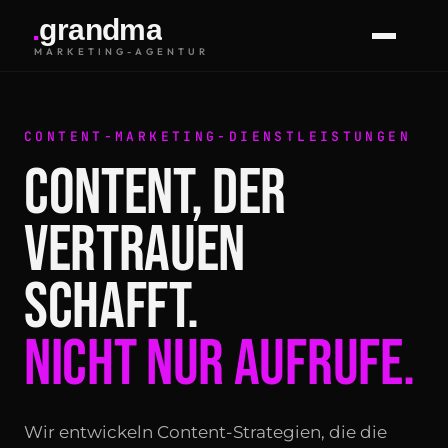
.
g
r
a
n
d
m
a
MARKETING-AGENTUR
CONTENT-MARKETING-DIENSTLEISTUNGEN
CONTENT, DER
VERTRAUEN
SCHAFFT.
NICHT NUR AUFRUFE.
Wir entwickeln Content-Strategien, die die