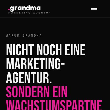
.
g
r
a
n
d
m
a
MARKETING-AGENTUR
WARUM GRANDMA
NICHT NOCH EINE
MARKETING-
AGENTUR.
SONDERN EIN
WACHSTUMSPARTNE