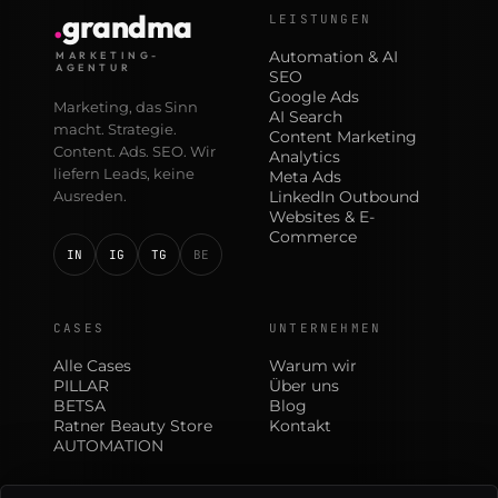
.
grandma
LEISTUNGEN
Automation & AI
MARKETING-
AGENTUR
SEO
Google Ads
Marketing, das Sinn
AI Search
macht. Strategie.
Content Marketing
Content. Ads. SEO. Wir
Analytics
liefern Leads, keine
Meta Ads
Ausreden.
LinkedIn Outbound
Websites & E-
Commerce
IN
IG
TG
BE
CASES
UNTERNEHMEN
Alle Cases
Warum wir
PILLAR
Über uns
BETSA
Blog
Ratner Beauty Store
Kontakt
AUTOMATION