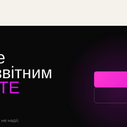
е
звітним
ТЕ
не надії.