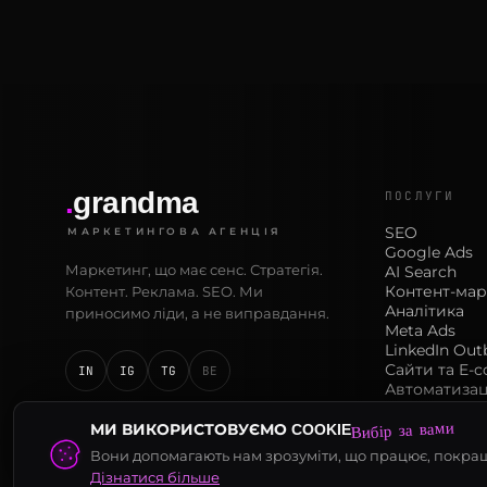
.
grandma
ПОСЛУГИ
SEO
МАРКЕТИНГОВА АГЕНЦІЯ
Google Ads
Маркетинг, що має сенс. Стратегія.
AI Search
Контент-мар
Контент. Реклама. SEO. Ми
Аналітика
приносимо ліди, а не виправдання.
Meta Ads
LinkedIn Ou
Сайти та E-
IN
IG
TG
BE
Автоматизаці
Вибір за вами
МИ ВИКОРИСТОВУЄМО COOKIE
Вони допомагають нам зрозуміти, що працює, покращи
© 2026 GRANDMA AGENCY · УСІ ПРАВА ЗАХИЩЕНІ
· v0
Дізнатися більше