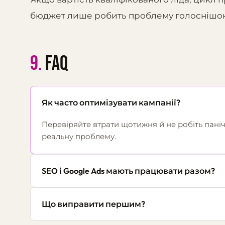
бюджет лише робить проблему голоснішо
9.
FAQ
Як часто оптимізувати кампанії?
Перевіряйте втрати щотижня й не робіть пані
реальну проблему.
SEO і Google Ads мають працювати разом?
Що виправити першим?