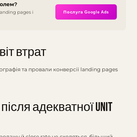
ролем?
anding pages і
Послуга Google Ads
іт втрат
ографія та провали конверсії landing pages
ісля адекватної unit
родажу й close rate не сходяться, більший