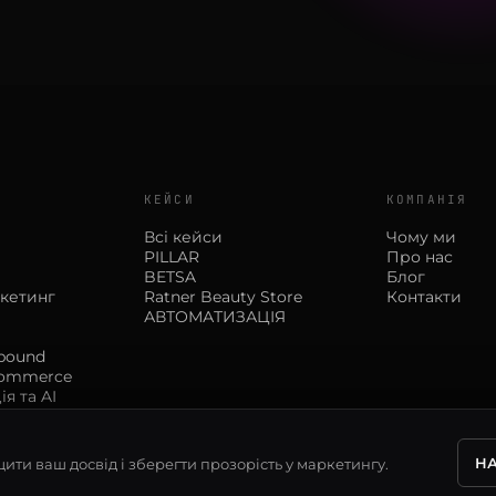
КЕЙСИ
КОМПАНІЯ
Всі кейси
Чому ми
PILLAR
Про нас
BETSA
Блог
кетинг
Ratner Beauty Store
Контакти
АВТОМАТИЗАЦІЯ
tbound
commerce
я та AI
Н
ти ваш досвід і зберегти прозорість у маркетингу.
.20.53
ПОЛІТИКА КОНФІ