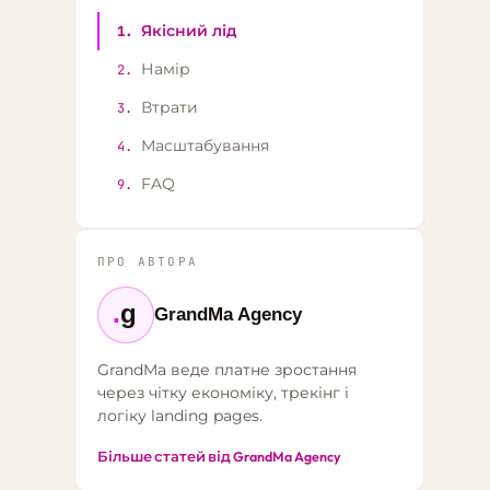
Якісний лід
1.
Намір
2.
Втрати
3.
Масштабування
4.
FAQ
9.
ПРО АВТОРА
.
g
GrandMa Agency
GrandMa веде платне зростання
через чітку економіку, трекінг і
логіку landing pages.
Більше статей від GrandMa Agency