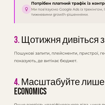
Потрібен платний трафік із конт
Ми повʼязуємо Google Ads із трекінгом, l
тижневими growth-рішеннями.
3.
Щотижня дивіться зв
Пошукові запити, плейсменти, пристрої, ге
показують, де витікає бюджет.
4.
Масштабуйте лише п
economics
Якщо вартість кваліфікованого ліда, цикл п