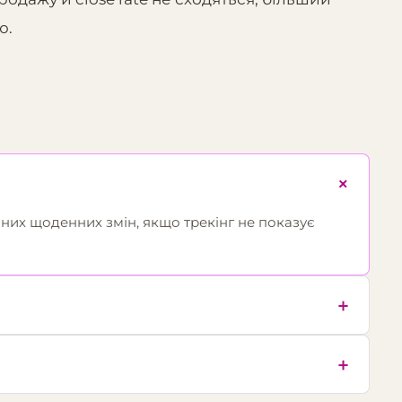
ю.
+
чних щоденних змін, якщо трекінг не показує
+
+