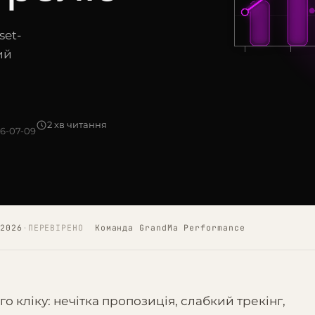
set-
ий
2 хв читання
6-07-09
2026
·
ПЕРЕВІРЕНО
Команда GrandMa Performance
 кліку: нечітка пропозиція, слабкий трекінг,