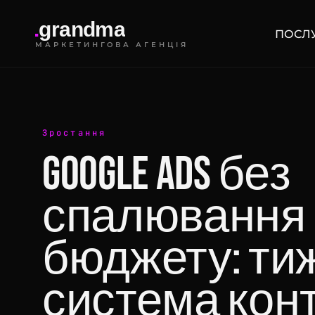
.
g
r
a
n
d
m
a
ПОСЛ
МАРКЕТИНГОВА АГЕНЦІЯ
Зростання
Google Ads без
спалювання
бюджету: ти
система кон