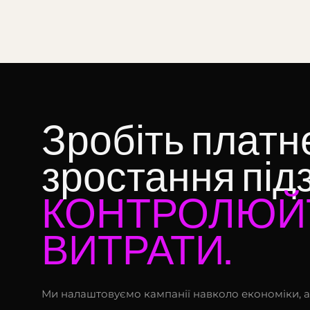
Зробіть платн
зростання під
КОНТРОЛЮЙ
ВИТРАТИ.
Ми налаштовуємо кампанії навколо економіки, а 