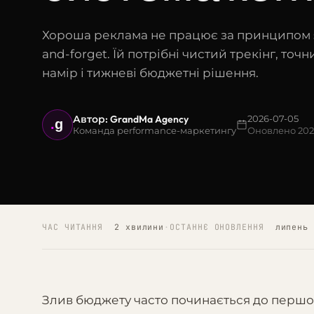
Хороша реклама не працює за принципом 
and-forget. Їй потрібні чистий трекінг, точн
намір і тижневі бюджетні рішення.
Автор: GrandMa Agency
2026-07-05
.
g
Оновлено 202
Команда performance-маркетингу
ЧАС ЧИТАННЯ
2 хвилини
·
ОСТАННЄ ОНОВЛЕННЯ
липень 
Злив бюджету часто починається до першого