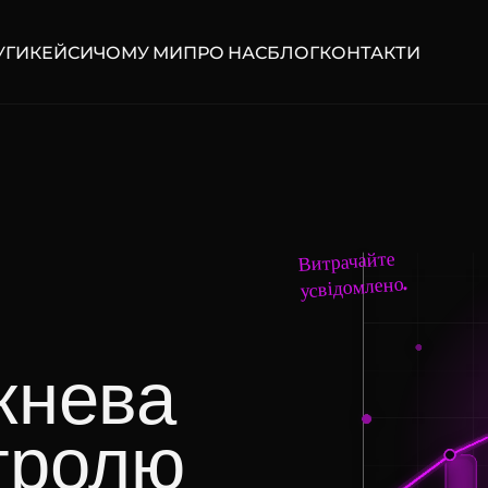
УГИ
КЕЙСИ
ЧОМУ МИ
ПРО НАС
БЛОГ
КОНТАКТИ
Витрачайте
усвідомлено.
жнева
тролю